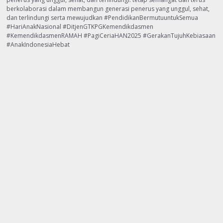
berkolaborasi dalam membangun generasi penerus yang unggul, sehat,
dan terlindungi serta mewujudkan #PendidikanBermutuuntukSemua
#HariAnakNasional #DitjenGTKPGKemendikdasmen
#KemendikdasmenRAMAH #PagiCeriaHAN2025 #GerakanTujuhKebiasaan
#AnakIndonesiaHebat