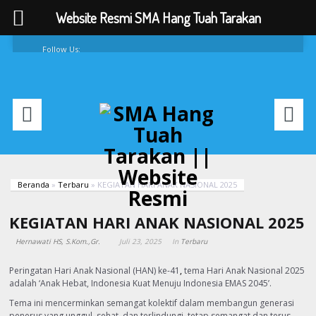
Website Resmi SMA Hang Tuah Tarakan
Follow Us:
FAQ
Contacts
About
Beranda
»
Terbaru
»
KEGIATAN HARI ANAK NASIONAL 2025
KEGIATAN HARI ANAK NASIONAL 2025
Hernawati HS, S.Kom.,Gr.
Juli 23, 2025
In
Terbaru
Peringatan Hari Anak Nasional (HAN) ke-41
,
tema Hari Anak Nasional 2025
adalah ‘Anak Hebat, Indonesia Kuat Menuju Indonesia EMAS 2045’.
Tema ini mencerminkan semangat kolektif dalam membangun generasi
penerus yang unggul, sehat, dan terlindungi. tetap semangat dan terus