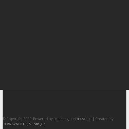
© Copyright 2020. Powered by
smahangtuah-trk.sch.id
| Created by
HERNAWATI HS, S.Kom.,Gr.