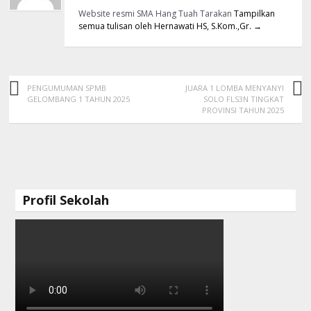
Website resmi SMA Hang Tuah Tarakan
Tampilkan
semua tulisan oleh Hernawati HS, S.Kom.,Gr.
→
PENGUMUMAN SPMB
JUARA 1 LOMBA MENYANYI
GELOMBANG 1 TAHUN 2025
SOLO FLS3N TINGKAT
PROVINSI TAHUN 2025
Profil Sekolah