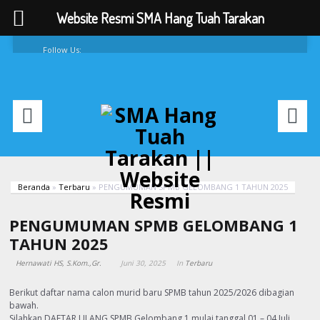
Website Resmi SMA Hang Tuah Tarakan
Follow Us:
FAQ
Contacts
About
Beranda
»
Terbaru
»
PENGUMUMAN SPMB GELOMBANG 1 TAHUN 2025
PENGUMUMAN SPMB GELOMBANG 1
TAHUN 2025
Hernawati HS, S.Kom.,Gr.
Juni 30, 2025
In
Terbaru
Berikut daftar nama calon murid baru SPMB tahun 2025/2026 dibagian
bawah.
Silahkan DAFTAR ULANG SPMB Gelombang 1 mulai tanggal 01 – 04 Juli