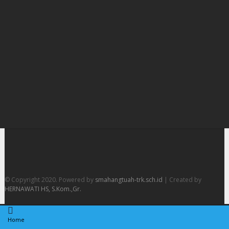
© Copyright 2020. Powered by
smahangtuah-trk.sch.id
| Created by
HERNAWATI HS, S.Kom.,Gr.
Home