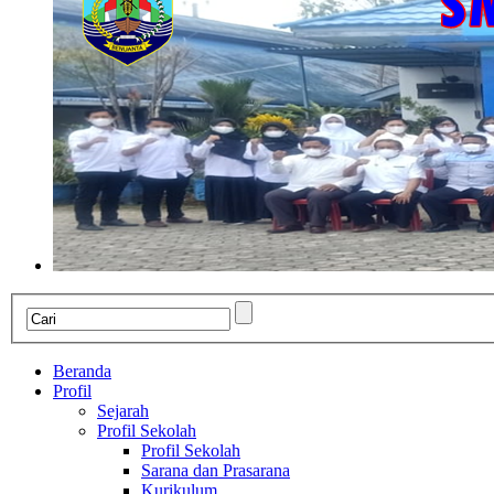
Beranda
Profil
Sejarah
Profil Sekolah
Profil Sekolah
Sarana dan Prasarana
Kurikulum