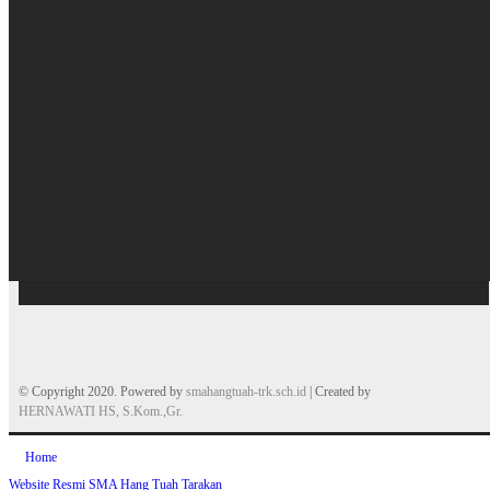
© Copyright 2020. Powered by
smahangtuah-trk.sch.id
| Created by
HERNAWATI HS, S.Kom.,Gr.
Home
Website Resmi SMA Hang Tuah Tarakan