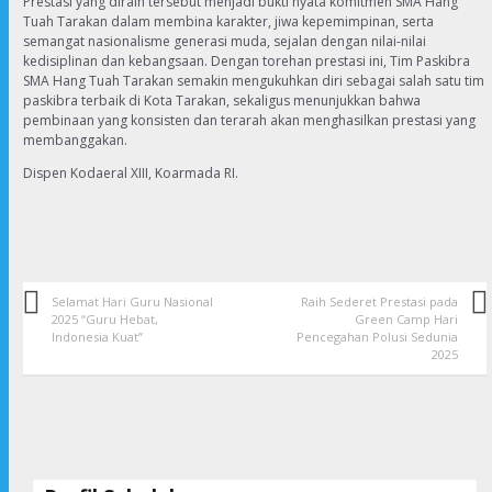
Prestasi yang diraih tersebut menjadi bukti nyata komitmen SMA Hang
Tuah Tarakan dalam membina karakter, jiwa kepemimpinan, serta
semangat nasionalisme generasi muda, sejalan dengan nilai-nilai
kedisiplinan dan kebangsaan. Dengan torehan prestasi ini, Tim Paskibra
SMA Hang Tuah Tarakan semakin mengukuhkan diri sebagai salah satu tim
paskibra terbaik di Kota Tarakan, sekaligus menunjukkan bahwa
pembinaan yang konsisten dan terarah akan menghasilkan prestasi yang
membanggakan.
Dispen Kodaeral XIII, Koarmada RI.
Selamat Hari Guru Nasional
Raih Sederet Prestasi pada
2025 “Guru Hebat,
Green Camp Hari
Indonesia Kuat”
Pencegahan Polusi Sedunia
2025