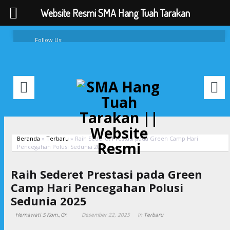
Website Resmi SMA Hang Tuah Tarakan
Follow Us:
FAQ
Contacts
About
Beranda
»
Terbaru
»
Raih Sederet Prestasi pada Green Camp Hari
Pencegahan Polusi Sedunia 2025
Raih Sederet Prestasi pada Green
Camp Hari Pencegahan Polusi
Sedunia 2025
Hernawati S.Kom.,Gr.
Desember 22, 2025
In
Terbaru