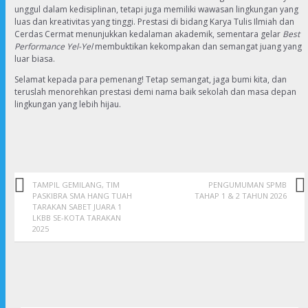
unggul dalam kedisiplinan, tetapi juga memiliki wawasan lingkungan yang
luas dan kreativitas yang tinggi. Prestasi di bidang Karya Tulis Ilmiah dan
Cerdas Cermat menunjukkan kedalaman akademik, sementara gelar
Best
Performance Yel-Yel
membuktikan kekompakan dan semangat juang yang
luar biasa.
Selamat kepada para pemenang! Tetap semangat, jaga bumi kita, dan
teruslah menorehkan prestasi demi nama baik sekolah dan masa depan
lingkungan yang lebih hijau.
TAMPIL GEMILANG, TIM
PENGUMUMAN SPMB
PASKIBRA SMA HANG TUAH
TAHAP 1 & 2 TAHUN 2026
TARAKAN SABET JUARA 1
LKBB SE-KOTA TARAKAN
2025