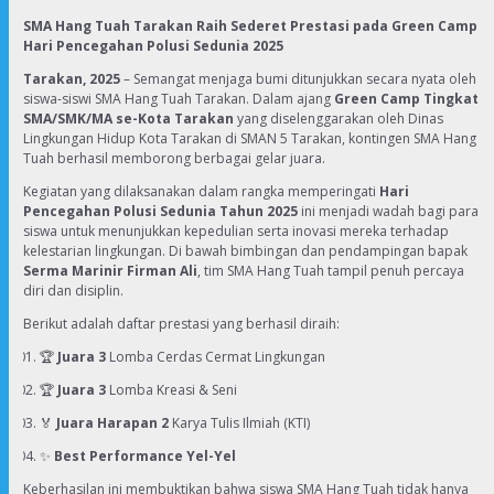
SMA Hang Tuah Tarakan Raih Sederet Prestasi pada Green Camp
Hari Pencegahan Polusi Sedunia 2025
Tarakan, 2025
– Semangat menjaga bumi ditunjukkan secara nyata oleh
siswa-siswi SMA Hang Tuah Tarakan. Dalam ajang
Green Camp Tingkat
SMA/SMK/MA se-Kota Tarakan
yang diselenggarakan oleh Dinas
Lingkungan Hidup Kota Tarakan di SMAN 5 Tarakan, kontingen SMA Hang
Tuah berhasil memborong berbagai gelar juara.
Kegiatan yang dilaksanakan dalam rangka memperingati
Hari
Pencegahan Polusi Sedunia Tahun 2025
ini menjadi wadah bagi para
siswa untuk menunjukkan kepedulian serta inovasi mereka terhadap
kelestarian lingkungan. Di bawah bimbingan dan pendampingan bapak
Serma Marinir Firman Ali
, tim SMA Hang Tuah tampil penuh percaya
diri dan disiplin.
Berikut adalah daftar prestasi yang berhasil diraih:
🏆
Juara 3
Lomba Cerdas Cermat Lingkungan
🏆
Juara 3
Lomba Kreasi & Seni
🏅
Juara Harapan 2
Karya Tulis Ilmiah (KTI)
✨
Best Performance Yel-Yel
Keberhasilan ini membuktikan bahwa siswa SMA Hang Tuah tidak hanya