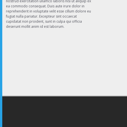
nostrud exercitation ullamco laboris nisi ut aliquip ex
ea commodo consequat. Duis aute irure dolor in
reprehenderit in voluptate velit esse cillum dolore eu
fugiat nulla pariatur. Excepteur sint occaecat
cupidatat non proident, sunt in culpa qui officia
deserunt mollit anim id est laborum.