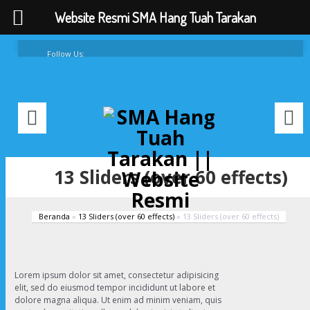
Website Resmi SMA Hang Tuah Tarakan
Follow Us:
FAQ
Contacts
About
13 Sliders (over 60 effects)
Beranda
»
13 Sliders (over 60 effects)
»
13 Sliders (over 60 effects)
Lorem ipsum dolor sit amet, consectetur adipisicing
elit, sed do eiusmod tempor incididunt ut labore et
dolore magna aliqua. Ut enim ad minim veniam, quis