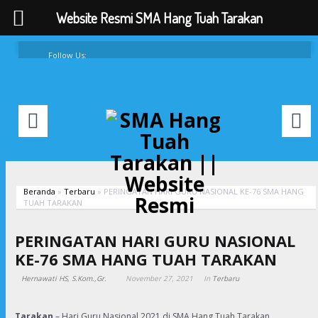
Website Resmi SMA Hang Tuah Tarakan
Follow Us:
FAQ
Contacts
About
Beranda
»
Terbaru
»
PERINGATAN HARI GURU NASIONAL KE-76 SMA HANG
TUAH TARAKAN
PERINGATAN HARI GURU NASIONAL
KE-76 SMA HANG TUAH TARAKAN
Hernawati HS, S.Kom.,Gr.
November 27, 2021
In
Terbaru
Tarakan
– Hari Guru Nasional 2021 di SMA Hang Tuah Tarakan