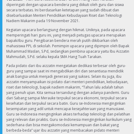
diperingati dengan upacara bendera yang diikuti oleh guru dan siswa
secara terbatas. Ini berdasarkan ketetapan yang sudah dibuat dan
disebarluaskan Menteri Pendidikan Kebudayaan Riset dan Teknologi
Nadiem Makarim pada 19 November 2021.
Kegiatan upacara berlangsung dengan hikmat. Uniknya, pada upacara
memperingati hari guru ini, yang menjadi petugas upacara merupakan
bapak/ibu guru. Pengibaran bendera merah putih dikibarkan oleh
mahasiswa PPL di sekolah. Pemimpin upacara yang dipimpin oleh Bapak
Muhammad Maslan, S.Pd, sedangkan pembina upacara yaitu Ibu Aizzatin
Mahmudah, S.Pd. selaku kepala SMA Hang Tuah Tarakan.
Pada pidato dari ibu aizzatin mengatakan dedikasi terbesar oleh guru-
guru yang sampai saat ini mengabdikan diri dan senantiasa mendidik
anak bangsa untuk menjadi generasi yang sukses. Selain itu juga, ibu
aizzatin menyampaikan isi pidato dari menteri pendidikan, kebudayaan,
riset dan teknologi, bapak nadiem makarim, “Tahun lalu adalah tahun
yang penuh ujian. Kita semua tersandung dengan adanya pandemi. Guru
dari Sabang sampai Merauke terpukul secara ekonomi, terpukul secara
kesehatan dan terpukul secara batin. Guru se-Indonesia menginginkan
kesempatan yang adil untuk mencapai kesejahteraan yang manusiawi.
Guru se-Indonesia menginginkan akses terhadap teknologi dan pelatihan
yang relevan dan praktis. Guru se-Indonesia menginginkan kurikulum yang
sederhana dan bisa mengakomodasi kemampuan dan bakat yang
berbeda-beda” ujar ibu aizzatin yang membacakan pidato menteri