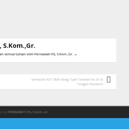
 S.Kom.,Gr.
an semua tulisan oleh Hernawati HS, S.Kom.,Gr.
→
Semarak HUT SMA Hang Tuah Tarakan ke 33 di
Tengah Pandemi
ed by
HERNAWATI HS, S.Kom.,Gr.