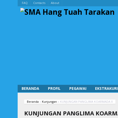
FAQ
Contacts
About
BERANDA
PROFIL
PEGAWAI
EKSTRAKURI
Beranda
»
Kunjungan
»
KUNJUNGAN PANGLIMA KOARMADA II
KUNJUNGAN PANGLIMA KOARMA