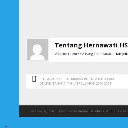
Tentang Hernawati HS,
Website resmi SMA Hang Tuah Tarakan
Tampilk
PENGUMUMAN PENERIMAAN PESERTA DIDIK BARU
ONLINE (TAHAP 1) TAHUN PELAJARAN 2020-2021
© Copyright 2020. Powered by
smahangtuah-trk.sch.id
| Creat