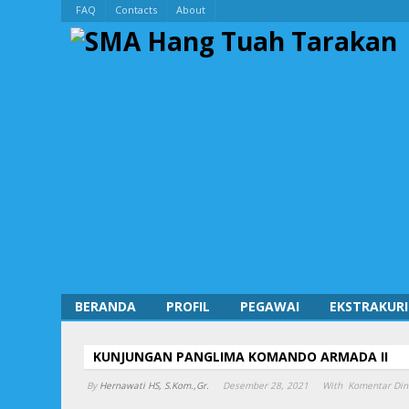
FAQ
Contacts
About
BERANDA
PROFIL
PEGAWAI
EKSTRAKURI
KUNJUNGAN PANGLIMA KOMANDO ARMADA II
By
Hernawati HS, S.Kom.,Gr.
Desember 28, 2021
With
Komentar Din