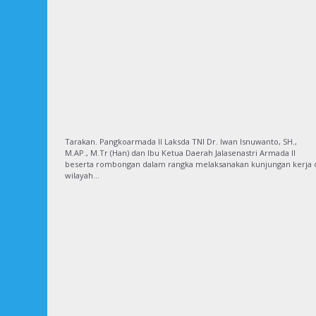
Tarakan. Pangkoarmada II Laksda TNI Dr. Iwan Isnuwanto, SH.,
M.AP., M.Tr (Han) dan Ibu Ketua Daerah Jalasenastri Armada II
beserta rombongan dalam rangka melaksanakan kunjungan kerja 
wilayah…