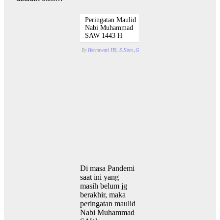
Peringatan Maulid
Nabi Muhammad
SAW 1443 H
By
Hernawati HS, S.Kom.,Gr.
Oktober 22, 2021
With
Komenta
Di masa Pandemi
saat ini yang
masih belum jg
berakhir, maka
peringatan maulid
Nabi Muhammad