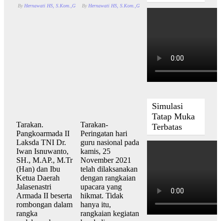
By
Hernawati HS, S.Kom.,Gr.
By
Desember 28, 2021
Hernawati HS, S.Kom.,Gr.
With
Komentar Dinonaktifkan
November 27, 2021
pada KUNJ
With
Komen
Simulasi
Tatap Muka
Tarakan.
Tarakan-
Terbatas
Pangkoarmada II
Peringatan hari
Laksda TNI Dr.
guru nasional pada
Iwan Isnuwanto,
kamis, 25
SH., M.AP., M.Tr
November 2021
(Han) dan Ibu
telah dilaksanakan
Ketua Daerah
dengan rangkaian
Jalasenastri
upacara yang
Armada II beserta
hikmat. Tidak
rombongan dalam
hanya itu,
rangka
rangkaian kegiatan