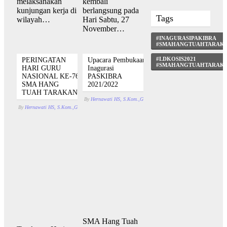
melaksanakan
kembali
kunjungan kerja di
berlangsung pada
Tags
wilayah…
Hari Sabtu, 27
November…
#INAGURASIPAKIBRA
#SMAHANGTUAHTARAK
#LDKOSIS2021
PERINGATAN
Upacara Pembukaan
#SMAHANGTUAHTARAK
HARI GURU
Inagurasi
NASIONAL KE-76
PASKIBRA
SMA HANG
2021/2022
TUAH TARAKAN
By
Hernawati HS, S.Kom.,Gr.
November 12, 2021
With
Komen
By
Hernawati HS, S.Kom.,Gr.
November 27, 2021
With
Komentar Dinonaktifkan
pada PERI
SMA Hang Tuah