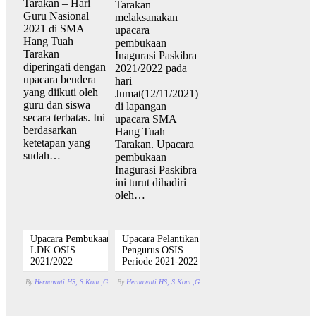
Tarakan – Hari
Tarakan
Guru Nasional
melaksanakan
2021 di SMA
upacara
Hang Tuah
pembukaan
Tarakan
Inagurasi Paskibra
diperingati dengan
2021/2022 pada
upacara bendera
hari
yang diikuti oleh
Jumat(12/11/2021)
guru dan siswa
di lapangan
secara terbatas. Ini
upacara SMA
berdasarkan
Hang Tuah
ketetapan yang
Tarakan. Upacara
sudah…
pembukaan
Inagurasi Paskibra
ini turut dihadiri
oleh…
Upacara Pembukaan
Upacara Pelantikan
LDK OSIS
Pengurus OSIS
2021/2022
Periode 2021-2022
By
Hernawati HS, S.Kom.,Gr.
By
November 12, 2021
Hernawati HS, S.Kom.,Gr.
With
Komentar Dinonaktifkan
Oktober 27, 2021
With
pada Upaca
Komenta