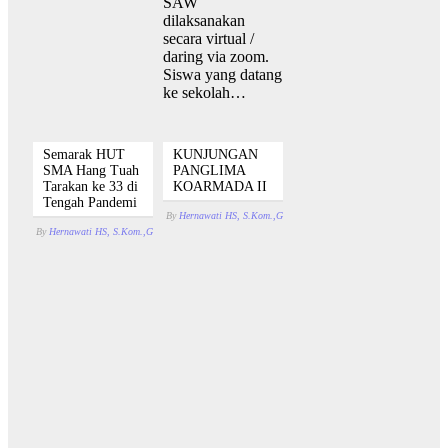
SAW
dilaksanakan
secara virtual /
daring via zoom.
Siswa yang datang
ke sekolah…
Semarak HUT
KUNJUNGAN
SMA Hang Tuah
PANGLIMA
Tarakan ke 33 di
KOARMADA II
Tengah Pandemi
By
Hernawati HS, S.Kom.,Gr.
November 21, 2020
With
Komen
By
Hernawati HS, S.Kom.,Gr.
September 26, 2021
With
Komentar Dinonaktifkan
pada Semara