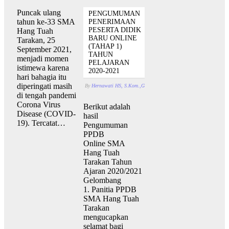
Puncak ulang
PENGUMUMAN
tahun ke-33 SMA
PENERIMAAN
PESERTA DIDIK
Hang Tuah
BARU ONLINE
Tarakan, 25
(TAHAP 1)
September 2021,
TAHUN
menjadi momen
PELAJARAN
istimewa karena
2020-2021
hari bahagia itu
diperingati masih
By
Hernawati HS, S.Kom.,Gr.
Juni 26, 2020
With
Komentar D
di tengah pandemi
Corona Virus
Berikut adalah
Disease (COVID-
hasil
19). Tercatat…
Pengumuman
PPDB
Online SMA
Hang Tuah
Tarakan Tahun
Ajaran 2020/2021
Gelombang
1. Panitia PPDB
SMA Hang Tuah
Tarakan
mengucapkan
selamat bagi