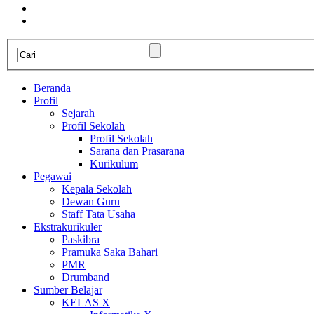
Beranda
Profil
Sejarah
Profil Sekolah
Profil Sekolah
Sarana dan Prasarana
Kurikulum
Pegawai
Kepala Sekolah
Dewan Guru
Staff Tata Usaha
Ekstrakurikuler
Paskibra
Pramuka Saka Bahari
PMR
Drumband
Sumber Belajar
KELAS X