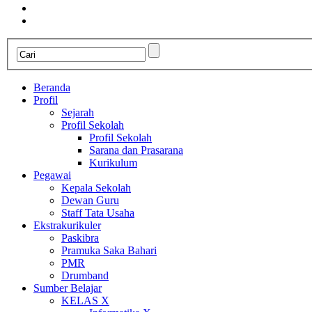
Beranda
Profil
Sejarah
Profil Sekolah
Profil Sekolah
Sarana dan Prasarana
Kurikulum
Pegawai
Kepala Sekolah
Dewan Guru
Staff Tata Usaha
Ekstrakurikuler
Paskibra
Pramuka Saka Bahari
PMR
Drumband
Sumber Belajar
KELAS X