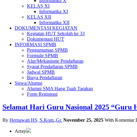
Informatika X
KELAS XI
Informatika XI
KELAS XII
Informatika XII
DOKUMENTASI KEGIATAN
Kegiatan HUT Sekolah ke 33
Dokumentasi HUT
INFORMASI SPMB
Pengumuman SPMB
Formulir SPMB
Alur/Mekanisme Pendaftaran
Syarat Pendaftaran SPMB
Jadwal SPMB
Biaya Pendaftaran
Siswa/Alumni
Alumni SMA Hang Tuah Tarakan
Form Registrasi
Selamat Hari Guru Nasional 2025 “Guru H
By
Hernawati HS, S.Kom.,Gr.
November 25, 2025
With
Komentar D
Array