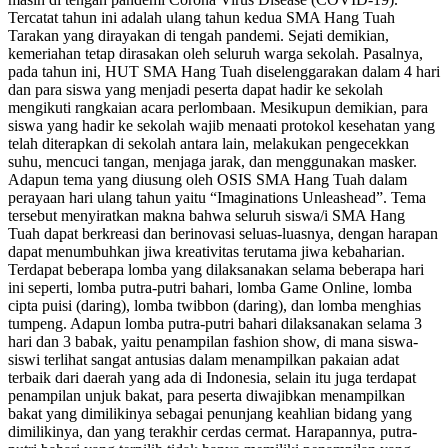
Tercatat tahun ini adalah ulang tahun kedua SMA Hang Tuah
Tarakan yang dirayakan di tengah pandemi. Sejati demikian,
kemeriahan tetap dirasakan oleh seluruh warga sekolah. Pasalnya,
pada tahun ini, HUT SMA Hang Tuah diselenggarakan dalam 4 hari
dan para siswa yang menjadi peserta dapat hadir ke sekolah
mengikuti rangkaian acara perlombaan. Mesikupun demikian, para
siswa yang hadir ke sekolah wajib menaati protokol kesehatan yang
telah diterapkan di sekolah antara lain, melakukan pengecekkan
suhu, mencuci tangan, menjaga jarak, dan menggunakan masker.
Adapun tema yang diusung oleh OSIS SMA Hang Tuah dalam
perayaan hari ulang tahun yaitu “Imaginations Unleashead”. Tema
tersebut menyiratkan makna bahwa seluruh siswa/i SMA Hang
Tuah dapat berkreasi dan berinovasi seluas-luasnya, dengan harapan
dapat menumbuhkan jiwa kreativitas terutama jiwa kebaharian.
Terdapat beberapa lomba yang dilaksanakan selama beberapa hari
ini seperti, lomba putra-putri bahari, lomba Game Online, lomba
cipta puisi (daring), lomba twibbon (daring), dan lomba menghias
tumpeng. Adapun lomba putra-putri bahari dilaksanakan selama 3
hari dan 3 babak, yaitu penampilan fashion show, di mana siswa-
siswi terlihat sangat antusias dalam menampilkan pakaian adat
terbaik dari daerah yang ada di Indonesia, selain itu juga terdapat
penampilan unjuk bakat, para peserta diwajibkan menampilkan
bakat yang dimilikinya sebagai penunjang keahlian bidang yang
dimilikinya, dan yang terakhir cerdas cermat. Harapannya, putra-