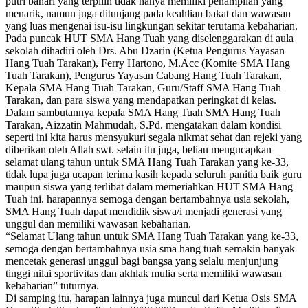
putri bahari yang terpilih tidak hanya memiliki penampilan yang
menarik, namun juga ditunjang pada keahlian bakat dan wawasan
yang luas mengenai isu-isu lingkungan sekitar terutama kebaharian.
Pada puncak HUT SMA Hang Tuah yang diselenggarakan di aula
sekolah dihadiri oleh Drs. Abu Dzarin (Ketua Pengurus Yayasan
Hang Tuah Tarakan), Ferry Hartono, M.Acc (Komite SMA Hang
Tuah Tarakan), Pengurus Yayasan Cabang Hang Tuah Tarakan,
Kepala SMA Hang Tuah Tarakan, Guru/Staff SMA Hang Tuah
Tarakan, dan para siswa yang mendapatkan peringkat di kelas.
Dalam sambutannya kepala SMA Hang Tuah SMA Hang Tuah
Tarakan, Aizzatin Mahmudah, S.Pd. mengatakan dalam kondisi
seperti ini kita harus mensyukuri segala nikmat sehat dan rejeki yang
diberikan oleh Allah swt. selain itu juga, beliau mengucapkan
selamat ulang tahun untuk SMA Hang Tuah Tarakan yang ke-33,
tidak lupa juga ucapan terima kasih kepada seluruh panitia baik guru
maupun siswa yang terlibat dalam memeriahkan HUT SMA Hang
Tuah ini. harapannya semoga dengan bertambahnya usia sekolah,
SMA Hang Tuah dapat mendidik siswa/i menjadi generasi yang
unggul dan memiliki wawasan kebaharian.
“Selamat Ulang tahun untuk SMA Hang Tuah Tarakan yang ke-33,
semoga dengan bertambahnya usia sma hang tuah semakin banyak
mencetak generasi unggul bagi bangsa yang selalu menjunjung
tinggi nilai sportivitas dan akhlak mulia serta memiliki wawasan
kebaharian” tuturnya.
Di samping itu, harapan lainnya juga muncul dari Ketua Osis SMA