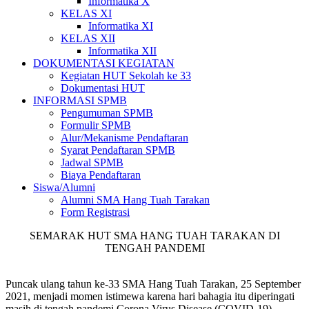
Informatika X
KELAS XI
Informatika XI
KELAS XII
Informatika XII
DOKUMENTASI KEGIATAN
Kegiatan HUT Sekolah ke 33
Dokumentasi HUT
INFORMASI SPMB
Pengumuman SPMB
Formulir SPMB
Alur/Mekanisme Pendaftaran
Syarat Pendaftaran SPMB
Jadwal SPMB
Biaya Pendaftaran
Siswa/Alumni
Alumni SMA Hang Tuah Tarakan
Form Registrasi
SEMARAK HUT SMA HANG TUAH TARAKAN DI
TENGAH PANDEMI
Puncak ulang tahun ke-33 SMA Hang Tuah Tarakan, 25 September
2021, menjadi momen istimewa karena hari bahagia itu diperingati
masih di tengah pandemi Corona Virus Disease (COVID-19).