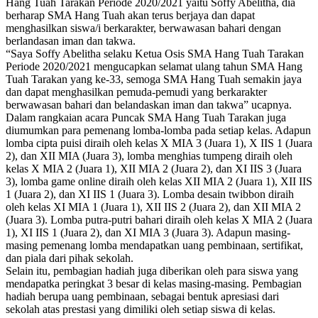
Hang Tuah Tarakan Periode 2020/2021 yaitu Soffy Abelitha, dia
berharap SMA Hang Tuah akan terus berjaya dan dapat
menghasilkan siswa/i berkarakter, berwawasan bahari dengan
berlandasan iman dan takwa.
“Saya Soffy Abelitha selaku Ketua Osis SMA Hang Tuah Tarakan
Periode 2020/2021 mengucapkan selamat ulang tahun SMA Hang
Tuah Tarakan yang ke-33, semoga SMA Hang Tuah semakin jaya
dan dapat menghasilkan pemuda-pemudi yang berkarakter
berwawasan bahari dan belandaskan iman dan takwa” ucapnya.
Dalam rangkaian acara Puncak SMA Hang Tuah Tarakan juga
diumumkan para pemenang lomba-lomba pada setiap kelas. Adapun
lomba cipta puisi diraih oleh kelas X MIA 3 (Juara 1), X IIS 1 (Juara
2), dan XII MIA (Juara 3), lomba menghias tumpeng diraih oleh
kelas X MIA 2 (Juara 1), XII MIA 2 (Juara 2), dan XI IIS 3 (Juara
3), lomba game online diraih oleh kelas XII MIA 2 (Juara 1), XII IIS
1 (Juara 2), dan XI IIS 1 (Juara 3). Lomba desain twibbon diraih
oleh kelas XI MIA 1 (Juara 1), XII IIS 2 (Juara 2), dan XII MIA 2
(Juara 3). Lomba putra-putri bahari diraih oleh kelas X MIA 2 (Juara
1), XI IIS 1 (Juara 2), dan XI MIA 3 (Juara 3). Adapun masing-
masing pemenang lomba mendapatkan uang pembinaan, sertifikat,
dan piala dari pihak sekolah.
Selain itu, pembagian hadiah juga diberikan oleh para siswa yang
mendapatka peringkat 3 besar di kelas masing-masing. Pembagian
hadiah berupa uang pembinaan, sebagai bentuk apresiasi dari
sekolah atas prestasi yang dimiliki oleh setiap siswa di kelas.