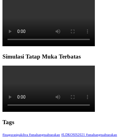
Simulasi Tatap Muka Terbatas
Tags
#inagurasipakibra #smahangtuahtarakan
#LDKOSIS2021 #smahangtuahtarakan