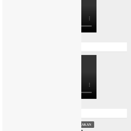
Simulasi Tatap Muka Terbatas
Tags
#INAGURASIPAKIBRA #SMAHANGTUAHTARAKAN