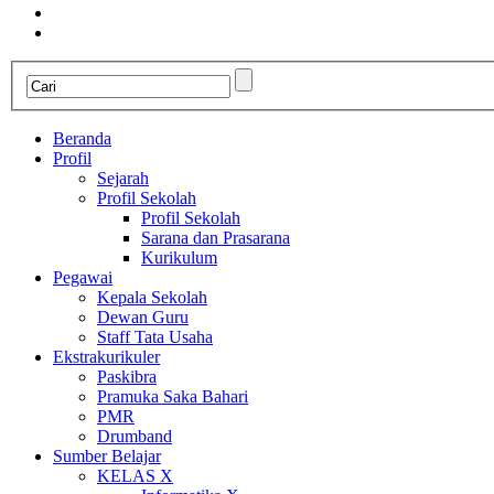
Beranda
Profil
Sejarah
Profil Sekolah
Profil Sekolah
Sarana dan Prasarana
Kurikulum
Pegawai
Kepala Sekolah
Dewan Guru
Staff Tata Usaha
Ekstrakurikuler
Paskibra
Pramuka Saka Bahari
PMR
Drumband
Sumber Belajar
KELAS X