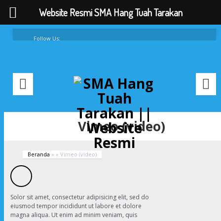
Website Resmi SMA Hang Tuah Tarakan
Follow Us:
FAQ
Contacts
About
Vimeo (video)
Beranda
»
»
Vimeo (video)
Solor sit amet, consectetur adipisicing elit, sed do
eiusmod tempor incididunt ut labore et dolore
magna aliqua. Ut enim ad minim veniam, quis