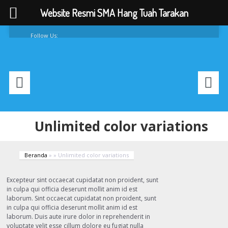
Website Resmi SMA Hang Tuah Tarakan
Follow Us:
FAQ
Contacts
About
Unlimited color variations
Beranda
»
»
Unlimited color variations
Excepteur sint occaecat cupidatat non proident, sunt
in culpa qui officia deserunt mollit anim id est
laborum. Sint occaecat cupidatat non proident, sunt
in culpa qui officia deserunt mollit anim id est
laborum. Duis aute irure dolor in reprehenderit in
voluptate velit esse cillum dolore eu fugiat nulla