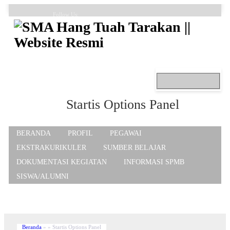
Follow Us:
FAQ
Contacts
About
Startis Options Panel
BERANDA
PROFIL
PEGAWAI
EKSTRAKURIKULER
SUMBER BELAJAR
DOKUMENTASI KEGIATAN
INFORMASI SPMB
SISWA/ALUMNI
Beranda
»
»
Startis Options Panel