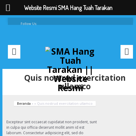
Website Resmi SMA Hang Tuah Tarakan
Follow Us:
FAQ
Contacts
About
Quis nostrud exercitation
ullamco
Beranda
»
»
Quis nostrud exercitation ullamco
Excepteur sint occaecat cupidatat non proident, sunt
in culpa qui officia deserunt mollit anim id est
laborum. Consectetur adipisicing elit, sed do