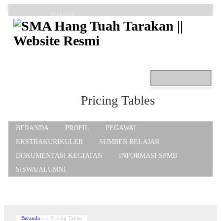
Follow Us:
FAQ
Contacts
About
Pricing Tables
BERANDA
PROFIL
PEGAWAI
EKSTRAKURIKULER
SUMBER BELAJAR
DOKUMENTASI KEGIATAN
INFORMASI SPMB
SISWA/ALUMNI
Beranda
»
»
Pricing Tables