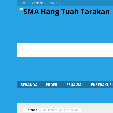
FAQ
Contacts
About
BERANDA
PROFIL
PEGAWAI
EKSTRAKURI
Beranda
»
»
Mollit anim id est laborum.