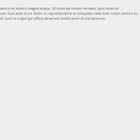
t labore et dolore magna aliqua. Ut enim ad minim veniam, quis nostrud
at. Duis aute irure dolor in reprehenderit in voluptate velit esse cillum dolore eu
t, sunt in culpa qui officia deserunt mollit anim id est laborum.