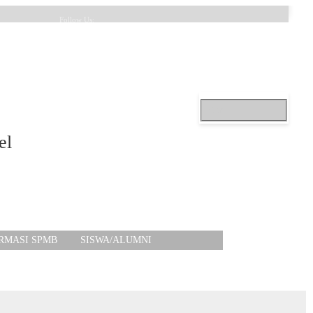
Follow Us:
el
RMASI SPMB
SISWA/ALUMNI