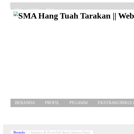
FAQ
Contacts
About
BERANDA
PROFIL
PEGAWAI
EKSTRAKURIKUL
Beranda
»
»
Intuitive & Powerfull Startis Options Panel