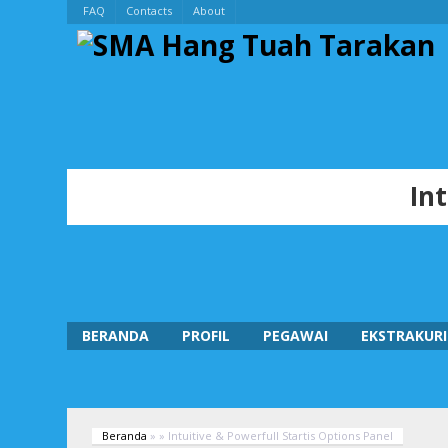
FAQ
Contacts
About
In
BERANDA
PROFIL
PEGAWAI
EKSTRAKURI
Beranda
»
»
Intuitive & Powerfull Startis Options Panel