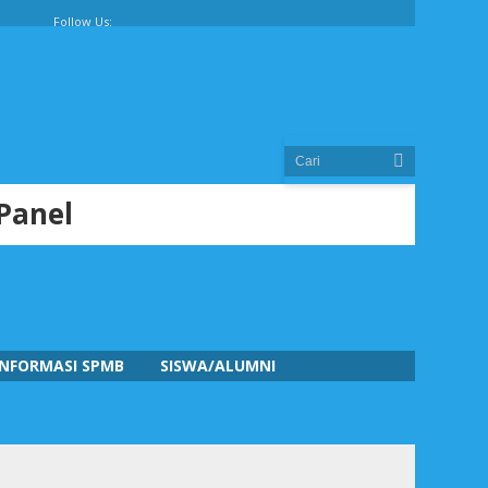
Follow Us:
 Panel
INFORMASI SPMB
SISWA/ALUMNI