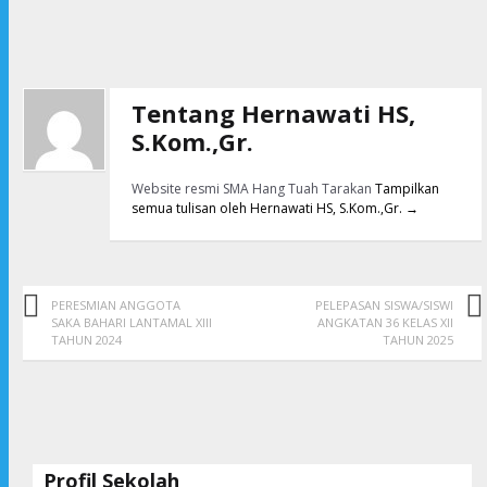
Tentang Hernawati HS,
S.Kom.,Gr.
Website resmi SMA Hang Tuah Tarakan
Tampilkan
semua tulisan oleh Hernawati HS, S.Kom.,Gr.
→
PERESMIAN ANGGOTA
PELEPASAN SISWA/SISWI
SAKA BAHARI LANTAMAL XIII
ANGKATAN 36 KELAS XII
TAHUN 2024
TAHUN 2025
Profil Sekolah