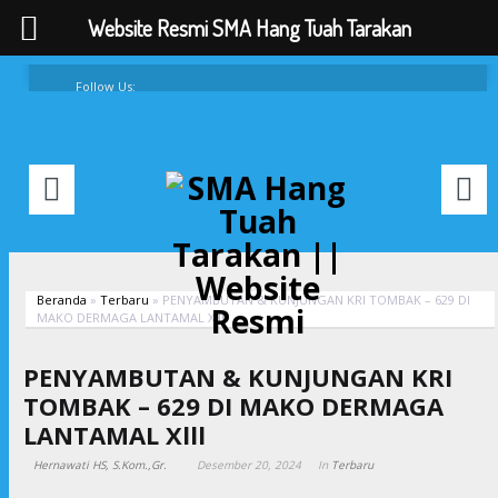
Website Resmi SMA Hang Tuah Tarakan
Follow Us:
FAQ
Contacts
About
Beranda
»
Terbaru
»
PENYAMBUTAN & KUNJUNGAN KRI TOMBAK – 629 DI
MAKO DERMAGA LANTAMAL Xlll
PENYAMBUTAN & KUNJUNGAN KRI
TOMBAK – 629 DI MAKO DERMAGA
LANTAMAL Xlll
Hernawati HS, S.Kom.,Gr.
Desember 20, 2024
In
Terbaru