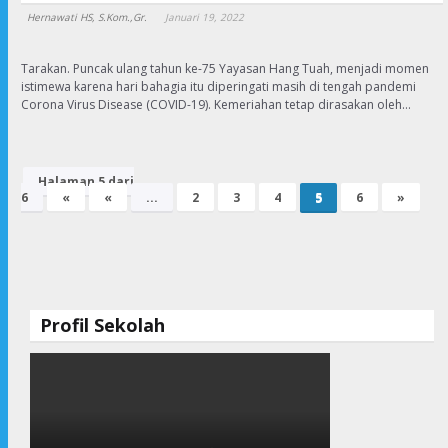
Hernawati HS, S.Kom.,Gr.
Januari 19, 2022
Tarakan. Puncak ulang tahun ke-75 Yayasan Hang Tuah, menjadi momen
istimewa karena hari bahagia itu diperingati masih di tengah pandemi
Corona Virus Disease (COVID-19). Kemeriahan tetap dirasakan oleh…
Halaman 5 dari
6
«
«
...
2
3
4
5
6
»
Profil Sekolah