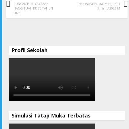
PUNCAK HUT YAYASAN
Pelaksanaan Isra’ Miraj 1444
HANG TUAH KE 76 TAHUN
Hijriah / 2023 M
2023
Profil Sekolah
Simulasi Tatap Muka Terbatas