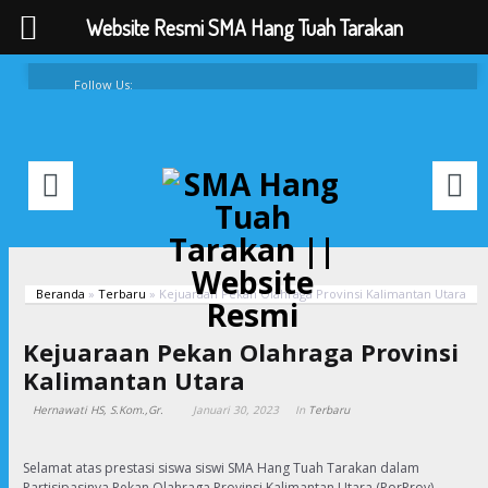
Website Resmi SMA Hang Tuah Tarakan
Follow Us:
FAQ
Contacts
About
Beranda
»
Terbaru
»
Kejuaraan Pekan Olahraga Provinsi Kalimantan Utara
Kejuaraan Pekan Olahraga Provinsi
Kalimantan Utara
Hernawati HS, S.Kom.,Gr.
Januari 30, 2023
In
Terbaru
Selamat atas prestasi siswa siswi SMA Hang Tuah Tarakan dalam
Partisipasinya Pekan Olahraga Provinsi Kalimantan Utara (PorProv)
.