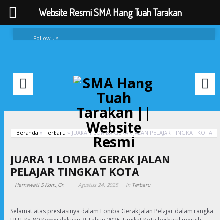
Website Resmi SMA Hang Tuah Tarakan
Follow Us:
FAQ
Contacts
About
Beranda
»
Terbaru
»
JUARA 1 LOMBA GERAK JALAN PELAJAR TINGKAT KOTA
JUARA 1 LOMBA GERAK JALAN
PELAJAR TINGKAT KOTA
Hernawati S.Kom.,Gr.
Agustus 24, 2025
In
Terbaru
Selamat atas prestasinya dalam Lomba Gerak Jalan Pelajar dalam rangka
HUT Ke-80 Kemerdekaan RI Tahun 2025 Tingkat Kota berhasil meraih