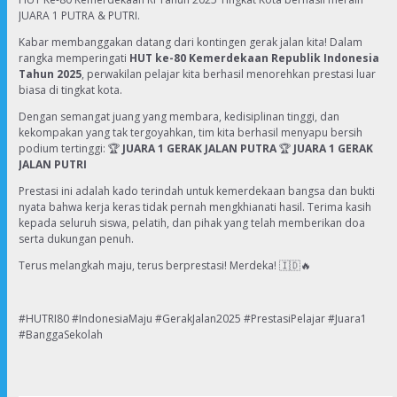
JUARA 1 PUTRA & PUTRI.
Kabar membanggakan datang dari kontingen gerak jalan kita! Dalam
rangka memperingati
HUT ke-80 Kemerdekaan Republik Indonesia
Tahun 2025
, perwakilan pelajar kita berhasil menorehkan prestasi luar
biasa di tingkat kota.
Dengan semangat juang yang membara, kedisiplinan tinggi, dan
kekompakan yang tak tergoyahkan, tim kita berhasil menyapu bersih
podium tertinggi: 🏆
JUARA 1 GERAK JALAN PUTRA
🏆
JUARA 1 GERAK
JALAN PUTRI
Prestasi ini adalah kado terindah untuk kemerdekaan bangsa dan bukti
nyata bahwa kerja keras tidak pernah mengkhianati hasil. Terima kasih
kepada seluruh siswa, pelatih, dan pihak yang telah memberikan doa
serta dukungan penuh.
Terus melangkah maju, terus berprestasi! Merdeka! 🇮🇩🔥
#HUTRI80 #IndonesiaMaju #GerakJalan2025 #PrestasiPelajar #Juara1
#BanggaSekolah