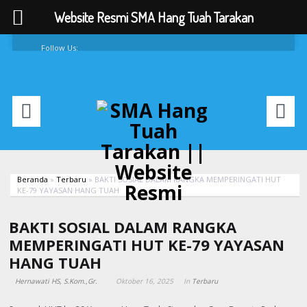
Website Resmi SMA Hang Tuah Tarakan
Follow Us:
FAQ
Contacts
About
Beranda
»
Terbaru
»
BAKTI SOSIAL DALAM RANGKA MEMPERINGATI HUT
KE-79 YAYASAN HANG TUAH
BAKTI SOSIAL DALAM RANGKA
MEMPERINGATI HUT KE-79 YAYASAN
HANG TUAH
Hernawati HS, S.Kom.,Gr.
Oktober 16, 2025
In
Terbaru