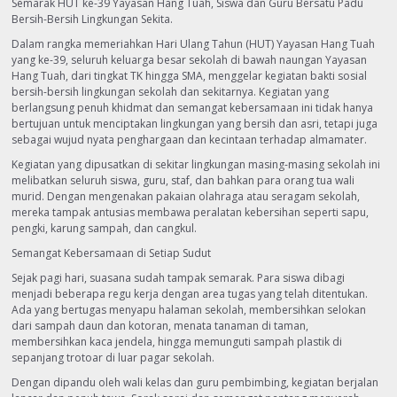
Semarak HUT ke-39 Yayasan Hang Tuah, Siswa dan Guru Bersatu Padu
Bersih-Bersih Lingkungan Sekita.
Dalam rangka memeriahkan Hari Ulang Tahun (HUT) Yayasan Hang Tuah
yang ke-39, seluruh keluarga besar sekolah di bawah naungan Yayasan
Hang Tuah, dari tingkat TK hingga SMA, menggelar kegiatan bakti sosial
bersih-bersih lingkungan sekolah dan sekitarnya. Kegiatan yang
berlangsung penuh khidmat dan semangat kebersamaan ini tidak hanya
bertujuan untuk menciptakan lingkungan yang bersih dan asri, tetapi juga
sebagai wujud nyata penghargaan dan kecintaan terhadap almamater.
Kegiatan yang dipusatkan di sekitar lingkungan masing-masing sekolah ini
melibatkan seluruh siswa, guru, staf, dan bahkan para orang tua wali
murid. Dengan mengenakan pakaian olahraga atau seragam sekolah,
mereka tampak antusias membawa peralatan kebersihan seperti sapu,
pengki, karung sampah, dan cangkul.
Semangat Kebersamaan di Setiap Sudut
Sejak pagi hari, suasana sudah tampak semarak. Para siswa dibagi
menjadi beberapa regu kerja dengan area tugas yang telah ditentukan.
Ada yang bertugas menyapu halaman sekolah, membersihkan selokan
dari sampah daun dan kotoran, menata tanaman di taman,
membersihkan kaca jendela, hingga memunguti sampah plastik di
sepanjang trotoar di luar pagar sekolah.
Dengan dipandu oleh wali kelas dan guru pembimbing, kegiatan berjalan