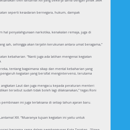
laksanakan oleh lantamal XIII yang bekerja sama dengan pihak SMA
gkatan seperti kesadaran bernegara, hukum, dampak
 hal penyalahgunaan narkotika, kenakalan remaja, juga di
g sah, sehingga akan terjalin kerukunan antara umat beragama,”
tan kebaharian. “Nanti juga ada latihan mengenai kegiatan
a.
ereka, tentang bagaimana sikap dan mental kebaharian yang
 pengaruh kegiatan yang bersifat mengintervensi, terutama
NI angkatan Laut dan juga mengacu kepada peraturan menteri
kan tersebut sudah tidak boleh lagi dilaksanakan,” tegas Roni
pembinaan ini juga terlaksana di setiap tahun ajaran baru.
ntamal XIII. “Muaranya tujuan kegiatan ini yaitu untuk
laborasi bersama-sama dalam pembangunan Kota Tarakan. “Siswa