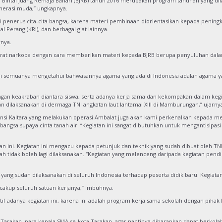
, Bintal Juang Remaja Bahari (BJRB) tahun 2016 merupakan program tahunan yang di
enerasi muda,” ungkapnya.
i penerus cita-cita bangsa, karena materi pembinaan diorientasikan kepada penin
Perang (KRI), dan berbagai giat lainnya.
rnya.
arurat narkoba dengan cara memberikan materi kepada BJRB berupa penyuluhan dalam
i semuanya mengetahui bahwasannya agama yang ada di Indonesia adalah agama yan
ngan keakraban diantara siswa, serta adanya kerja sama dan kekompakan dalam kegia
n dilaksanakan di dermaga TNI angkatan laut lantamal XIII di Mamburungan,” ujarny
insi Kaltara yang melakukan operasi Ambalat juga akan kami perkenalkan kepada m
ngsa supaya cinta tanah air. “Kegiatan ini sangat dibutuhkan untuk mengantisipasi
n ini. Kegiatan ini mengacu kepada petunjuk dan teknik yang sudah dibuat oleh T
 tidak boleh lagi dilaksanakan. “Kegiatan yang melenceng daripada kegiatan pendidi
yang sudah dilaksanakan di seluruh Indonesia terhadap peserta didik baru. Kegiatan 
mencakup seluruh satuan kerjanya,” imbuhnya.
adanya kegiatan ini, karena ini adalah program kerja sama sekolah dengan pihak La
Tarakan, para kepala SMA se-kota Tarakan, agar nantinya diharapkan dapat berko