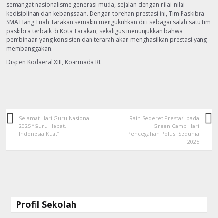
semangat nasionalisme generasi muda, sejalan dengan nilai-nilai
kedisiplinan dan kebangsaan. Dengan torehan prestasi ini, Tim Paskibra
SMA Hang Tuah Tarakan semakin mengukuhkan diri sebagai salah satu tim
paskibra terbaik di Kota Tarakan, sekaligus menunjukkan bahwa
pembinaan yang konsisten dan terarah akan menghasilkan prestasi yang
membanggakan.
Dispen Kodaeral XIII, Koarmada RI.
Selamat Hari Guru Nasional
Raih Sederet Prestasi pada
2025 “Guru Hebat,
Green Camp Hari
Indonesia Kuat”
Pencegahan Polusi Sedunia
2025
Profil Sekolah