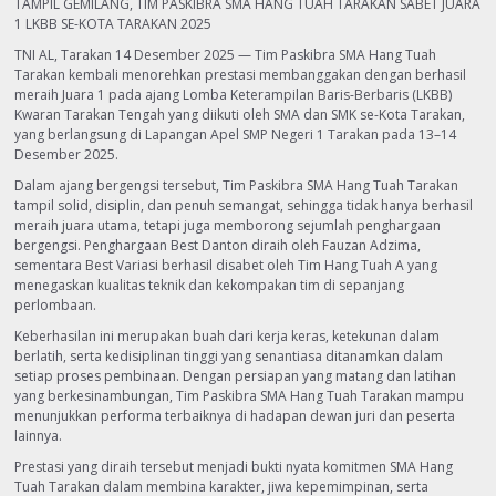
TAMPIL GEMILANG, TIM PASKIBRA SMA HANG TUAH TARAKAN SABET JUARA
1 LKBB SE-KOTA TARAKAN 2025
TNI AL, Tarakan 14 Desember 2025 — Tim Paskibra SMA Hang Tuah
Tarakan kembali menorehkan prestasi membanggakan dengan berhasil
meraih Juara 1 pada ajang Lomba Keterampilan Baris-Berbaris (LKBB)
Kwaran Tarakan Tengah yang diikuti oleh SMA dan SMK se-Kota Tarakan,
yang berlangsung di Lapangan Apel SMP Negeri 1 Tarakan pada 13–14
Desember 2025.
Dalam ajang bergengsi tersebut, Tim Paskibra SMA Hang Tuah Tarakan
tampil solid, disiplin, dan penuh semangat, sehingga tidak hanya berhasil
meraih juara utama, tetapi juga memborong sejumlah penghargaan
bergengsi. Penghargaan Best Danton diraih oleh Fauzan Adzima,
sementara Best Variasi berhasil disabet oleh Tim Hang Tuah A yang
menegaskan kualitas teknik dan kekompakan tim di sepanjang
perlombaan.
Keberhasilan ini merupakan buah dari kerja keras, ketekunan dalam
berlatih, serta kedisiplinan tinggi yang senantiasa ditanamkan dalam
setiap proses pembinaan. Dengan persiapan yang matang dan latihan
yang berkesinambungan, Tim Paskibra SMA Hang Tuah Tarakan mampu
menunjukkan performa terbaiknya di hadapan dewan juri dan peserta
lainnya.
Prestasi yang diraih tersebut menjadi bukti nyata komitmen SMA Hang
Tuah Tarakan dalam membina karakter, jiwa kepemimpinan, serta