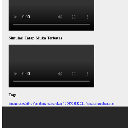
Simulasi Tatap Muka Terbatas
Tags
#inagurasipakibra #smahangtuahtarakan
#LDKOSIS2021 #smahangtuahtarakan