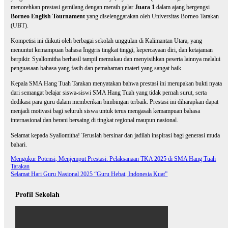
menorehkan prestasi gemilang dengan meraih gelar
Juara 1
dalam ajang bergengsi
Borneo English Tournament
yang diselenggarakan oleh Universitas Borneo Tarakan
(UBT).
Kompetisi ini diikuti oleh berbagai sekolah unggulan di Kalimantan Utara, yang
menuntut kemampuan bahasa Inggris tingkat tinggi, kepercayaan diri, dan ketajaman
berpikir. Syallomitha berhasil tampil memukau dan menyisihkan peserta lainnya melalui
penguasaan bahasa yang fasih dan pemahaman materi yang sangat baik.
Kepala SMA Hang Tuah Tarakan menyatakan bahwa prestasi ini merupakan bukti nyata
dari semangat belajar siswa-siswi SMA Hang Tuah yang tidak pernah surut, serta
dedikasi para guru dalam memberikan bimbingan terbaik. Prestasi ini diharapkan dapat
menjadi motivasi bagi seluruh siswa untuk terus mengasah kemampuan bahasa
internasional dan berani bersaing di tingkat regional maupun nasional.
Selamat kepada Syallomitha! Teruslah bersinar dan jadilah inspirasi bagi generasi muda
bahari.
Mengukur Potensi, Menjemput Prestasi: Pelaksanaan TKA 2025 di SMA Hang Tuah
Tarakan
Selamat Hari Guru Nasional 2025 “Guru Hebat, Indonesia Kuat”
Profil Sekolah