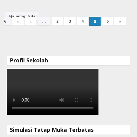
Halaman 5 dari
6
«
«
...
2
3
4
5
6
»
Profil Sekolah
Simulasi Tatap Muka Terbatas