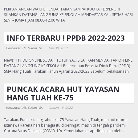
PERPANJANGAN WAKTU PENDAFTARAN SAMPAI KUOTA TERPENUHI
SILAHKAN DATANG LANGSUNG KE SEKOLAH MENDAFTAR YA… SETIAP HARI
SENI – JUMAT JAM 08.00-12.00 WITA
INFO TERBARU ! PPDB 2022-2023
Hernawati HS, S.Kom.,Gr.
Mei 30, 2022
News !!! PPDB ONLINE SUDAH TUTUP YA… SILAHKAN MENDAFTAR OFFLINE
DATANG LANGSUNG KE SEKOLAH Penerimaan Peserta Didik Baru (PPDB)
SMA Hang Tuah Tarakan Tahun Ajaran 2022/2023 Sebelum pelaksanaan…
PUNCAK ACARA HUT YAYASAN
HANG TUAH KE-75
Hernawati HS, S.Kom.,Gr.
Januari 19, 2022
Tarakan. Puncak ulang tahun ke-75 Yayasan Hang Tuah, menjadi momen
istimewa karena hari bahagia itu diperingati masih di tengah pandemi
Corona Virus Disease (COVID-19). Kemeriahan tetap dirasakan oleh…