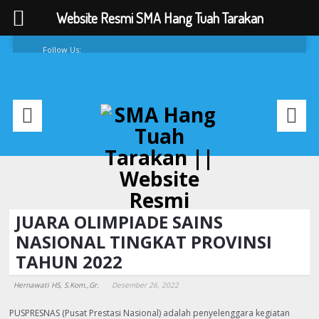
Website Resmi SMA Hang Tuah Tarakan
Follow Us:
FAQ
Contacts
About
JUARA OLIMPIADE SAINS
NASIONAL TINGKAT PROVINSI
TAHUN 2022
Hernawati HS, S.Kom.,Gr.
Desember 26, 2022
PUSPRESNAS (Pusat Prestasi Nasional) adalah penyelenggara kegiatan