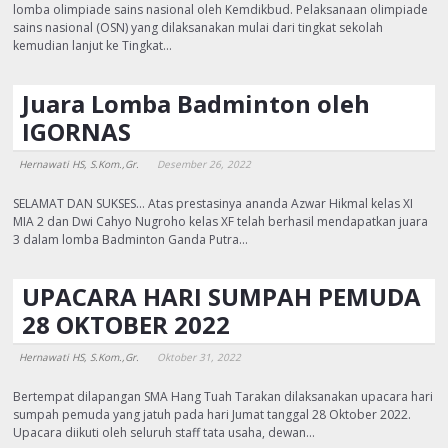
lomba olimpiade sains nasional oleh Kemdikbud. Pelaksanaan olimpiade
sains nasional (OSN) yang dilaksanakan mulai dari tingkat sekolah
kemudian lanjut ke Tingkat…
Juara Lomba Badminton oleh
IGORNAS
Hernawati HS, S.Kom.,Gr.
Desember 26, 2022
SELAMAT DAN SUKSES… Atas prestasinya ananda Azwar Hikmal kelas XI
MIA 2 dan Dwi Cahyo Nugroho kelas XF telah berhasil mendapatkan juara
3 dalam lomba Badminton Ganda Putra…
UPACARA HARI SUMPAH PEMUDA
28 OKTOBER 2022
Hernawati HS, S.Kom.,Gr.
Oktober 31, 2022
Bertempat dilapangan SMA Hang Tuah Tarakan dilaksanakan upacara hari
sumpah pemuda yang jatuh pada hari Jumat tanggal 28 Oktober 2022.
Upacara diikuti oleh seluruh staff tata usaha, dewan…