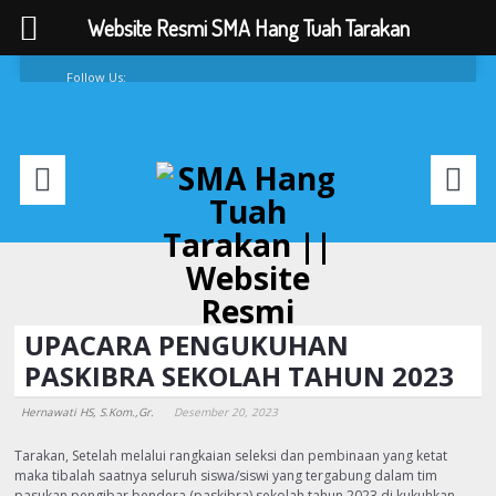
Website Resmi SMA Hang Tuah Tarakan
Follow Us:
FAQ
Contacts
About
UPACARA PENGUKUHAN
PASKIBRA SEKOLAH TAHUN 2023
Hernawati HS, S.Kom.,Gr.
Desember 20, 2023
Tarakan, Setelah melalui rangkaian seleksi dan pembinaan yang ketat
maka tibalah saatnya seluruh siswa/siswi yang tergabung dalam tim
pasukan pengibar bendera (paskibra) sekolah tahun 2023 di kukuhkan