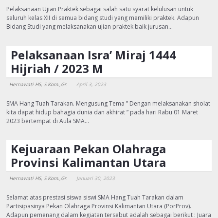
Pelaksanaan Ujian Praktek sebagai salah satu syarat kelulusan untuk
seluruh kelas XII di semua bidang studi yang memiliki praktek. Adapun
Bidang Studi yang melaksanakan ujian praktek baik jurusan…
Pelaksanaan Isra’ Miraj 1444
Hijriah / 2023 M
Hernawati HS, S.Kom.,Gr.
April 3, 2023
SMA Hang Tuah Tarakan. Mengusung Tema ” Dengan melaksanakan sholat
kita dapat hidup bahagia dunia dan akhirat ” pada hari Rabu 01 Maret
2023 bertempat di Aula SMA…
Kejuaraan Pekan Olahraga
Provinsi Kalimantan Utara
Hernawati HS, S.Kom.,Gr.
Januari 30, 2023
Selamat atas prestasi siswa siswi SMA Hang Tuah Tarakan dalam
Partisipasinya Pekan Olahraga Provinsi Kalimantan Utara (PorProv).
Adapun pemenang dalam kegiatan tersebut adalah sebagai berikut : Juara