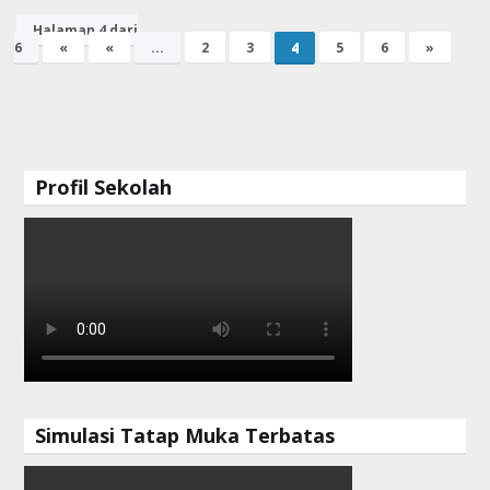
Halaman 4 dari
6
«
«
...
2
3
4
5
6
»
Profil Sekolah
Simulasi Tatap Muka Terbatas