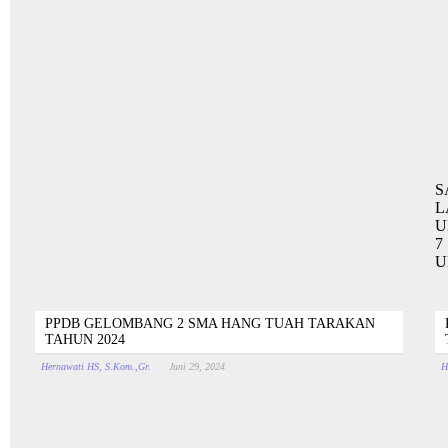
S
L
U
7
U
PPDB GELOMBANG 2 SMA HANG TUAH TARAKAN
TAHUN 2024
Hernawati HS, S.Kom.,Gr.
Juni 29, 2024
H