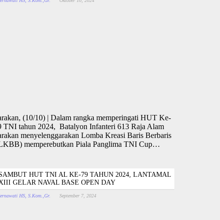
ernawati HS, S.Kom.,Gr.
Oktober 10, 2024
arakan, (10/10) | Dalam rangka memperingati HUT Ke-
9 TNI tahun 2024, Batalyon Infanteri 613 Raja Alam
arakan menyelenggarakan Lomba Kreasi Baris Berbaris
 LKBB) memperebutkan Piala Panglima TNI Cup…
SAMBUT HUT TNI AL KE-79 TAHUN 2024, LANTAMAL
XIII GELAR NAVAL BASE OPEN DAY
ernawati HS, S.Kom.,Gr.
September 7, 2024