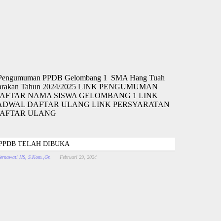
engumuman PPDB Gelombang 1 SMA Hang Tuah
arakan Tahun 2024/2025 LINK PENGUMUMAN
AFTAR NAMA SISWA GELOMBANG 1 LINK
ADWAL DAFTAR ULANG LINK PERSYARATAN
AFTAR ULANG
PPDB TELAH DIBUKA
ernawati HS, S.Kom.,Gr.
Februari 29, 2024