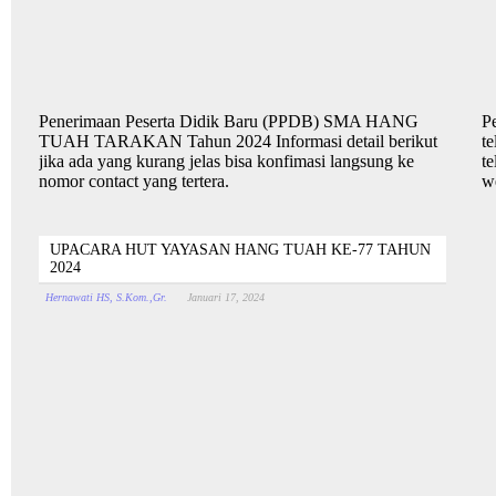
Penerimaan Peserta Didik Baru (PPDB) SMA HANG
P
TUAH TARAKAN Tahun 2024 Informasi detail berikut
te
jika ada yang kurang jelas bisa konfimasi langsung ke
te
nomor contact yang tertera.
w
UPACARA HUT YAYASAN HANG TUAH KE-77 TAHUN
2024
Hernawati HS, S.Kom.,Gr.
Januari 17, 2024