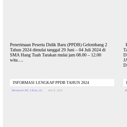
Penerimaan Peserta Didik Baru (PPDB) Gelombang 2
P
Tahun 2024 dimulai tanggal 29 Juni – 04 Juli 2024 di
T
SMA Hang Tuah Tarakan mulai jam 08.00 – 12.00
D
wita….
J
D
INFORMASI LENGKAP PPDB TAHUN 2024
Hernawati HS, S.Kom.,Gr.
Juni 8, 2024
H