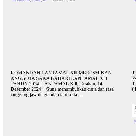
Hernawati HS, S.Kom.,Gr.
Desember 17, 2024
H
KOMANDAN LANTAMAL Xlll MERESMIKAN
T
ANGGOTA SAKA BAHARI LANTAMAL Xlll
7
TAHUN 2024. LANTAMAL Xlll, Tarakan, 14
T
Desember 2024 – Guna menumbuhkan cinta dan rasa
(
tanggung jawab terhadap laut serta…
H