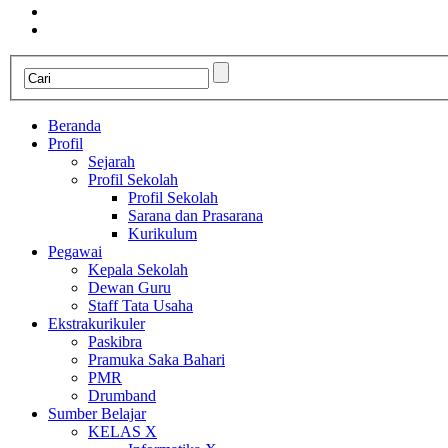
Beranda
Profil
Sejarah
Profil Sekolah
Profil Sekolah
Sarana dan Prasarana
Kurikulum
Pegawai
Kepala Sekolah
Dewan Guru
Staff Tata Usaha
Ekstrakurikuler
Paskibra
Pramuka Saka Bahari
PMR
Drumband
Sumber Belajar
KELAS X