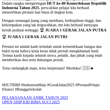
Dalam rangka memperingati
HUT ke-80 Kemerdekaan Republik
Indonesia Tahun 2025
, perwakilan pelajar kita berhasil
menorehkan prestasi luar biasa di tingkat kota.
Dengan semangat juang yang membara, kedisiplinan tinggi, dan
kekompakan yang tak tergoyahkan, tim kita berhasil menyapu
bersih podium tertinggi: 🏆
JUARA 1 GERAK JALAN PUTRA
🏆
JUARA 1 GERAK JALAN PUTRI
Prestasi ini adalah kado terindah untuk kemerdekaan bangsa dan
bukti nyata bahwa kerja keras tidak pernah mengkhianati hasil.
Terima kasih kepada seluruh siswa, pelatih, dan pihak yang telah
memberikan doa serta dukungan penuh.
Terus melangkah maju, terus berprestasi! Merdeka! 🇮🇩🔥
#HUTRI80 #IndonesiaMaju #GerakJalan2025 #PrestasiPelajar
#Juara1 #BanggaSekolah
PELAKSANAAN ANBK TAHUN 2025
OPEN SHIP KRI BIMA SUCI 2025